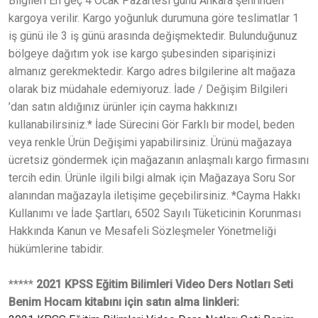
Bilgileri En geç 4 Ocak Pazartesi günü Ankara şehrinden
kargoya verilir. Kargo yoğunluk durumuna göre teslimatlar 1
iş günü ile 3 iş günü arasında değişmektedir. Bulunduğunuz
bölgeye dağıtım yok ise kargo şubesinden siparişinizi
almanız gerekmektedir. Kargo adres bilgilerine alt mağaza
olarak biz müdahale edemiyoruz. İade / Değişim Bilgileri
’dan satın aldığınız ürünler için cayma hakkınızı
kullanabilirsiniz.* İade Sürecini Gör Farklı bir model, beden
veya renkle Ürün Değişimi yapabilirsiniz. Ürünü mağazaya
ücretsiz göndermek için mağazanın anlaşmalı kargo firmasını
tercih edin. Ürünle ilgili bilgi almak için Mağazaya Soru Sor
alanından mağazayla iletişime geçebilirsiniz. *Cayma Hakkı
Kullanımı ve İade Şartları, 6502 Sayılı Tüketicinin Korunması
Hakkında Kanun ve Mesafeli Sözleşmeler Yönetmeliği
hükümlerine tabidir.
*****
2021 KPSS Eğitim Bilimleri Video Ders Notları Seti
Benim Hocam kitabını için satın alma linkleri: