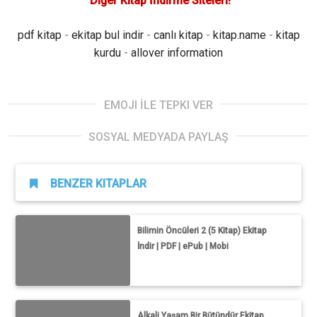
Diğer Kitap İndirme Siteleri!
pdf kitap
-
ekitap bul indir
-
canlı kitap
-
kitap.name
-
kitap
kurdu
-
allover information
EMOJI İLE TEPKI VER
SOSYAL MEDYADA PAYLAŞ
BENZER KITAPLAR
Bilimin Öncüleri 2 (5 Kitap) Ekitap
İndir | PDF | ePub | Mobi
Alkali Yaşam Bir Bütündür Ekitap