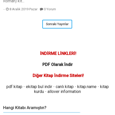
Roman) kit...
8 Aralık 2019 Pazar
0 Yorum
Sonraki Yayınlar
İNDİRME LİNKLERİ!
PDF Olarak İndir
Diğer Kitap İndirme Siteleri!
pdf kitap
-
ekitap bul indir
-
canlı kitap
-
kitap.name
-
kitap
kurdu
-
allover information
Hangi Kitabı Aramıştın?