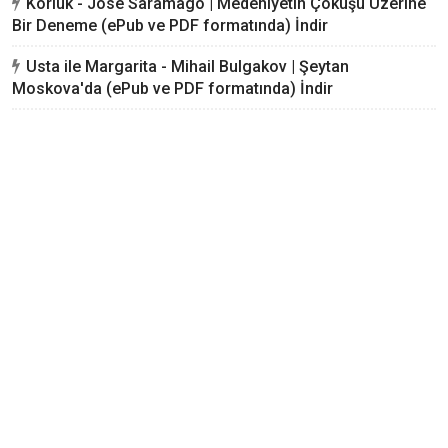
Körlük - José Saramago | Medeniyetin Çöküşü Üzerine
Bir Deneme (ePub ve PDF formatında) İndir
Usta ile Margarita - Mihail Bulgakov | Şeytan
Moskova'da (ePub ve PDF formatında) İndir