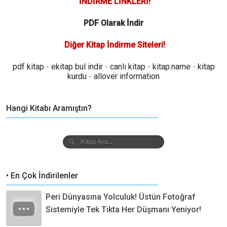
İNDİRME LİNKLERİ!
PDF Olarak İndir
Diğer Kitap İndirme Siteleri!
pdf kitap
-
ekitap bul indir
-
canlı kitap
-
kitap.name
-
kitap
kurdu
-
allover information
Hangi Kitabı Aramıştın?
• En Çok İndirilenler
Peri Dünyasına Yolculuk! Üstün Fotoğraf
Sistemiyle Tek Tıkta Her Düşmanı Yeniyor!