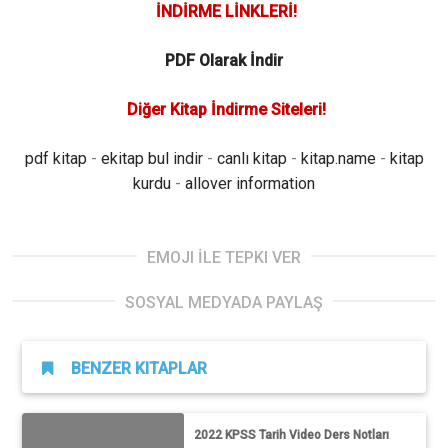
İNDİRME LİNKLERİ!
PDF Olarak İndir
Diğer Kitap İndirme Siteleri!
pdf kitap
-
ekitap bul indir
-
canlı kitap
-
kitap.name
-
kitap
kurdu
-
allover information
EMOJI İLE TEPKI VER
SOSYAL MEDYADA PAYLAŞ
BENZER KITAPLAR
2022 KPSS Tarih Video Ders Notları