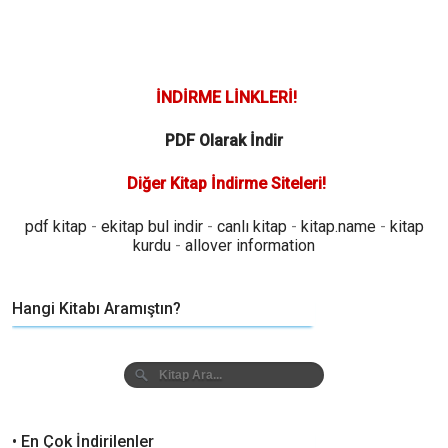
İNDİRME LİNKLERİ!
PDF Olarak İndir
Diğer Kitap İndirme Siteleri!
pdf kitap
-
ekitap bul indir
-
canlı kitap
-
kitap.name
-
kitap
kurdu
-
allover information
Hangi Kitabı Aramıştın?
• En Çok İndirilenler