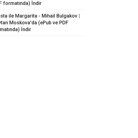
 formatında) İndir
sta ile Margarita - Mihail Bulgakov |
ytan Moskova'da (ePub ve PDF
matında) İndir