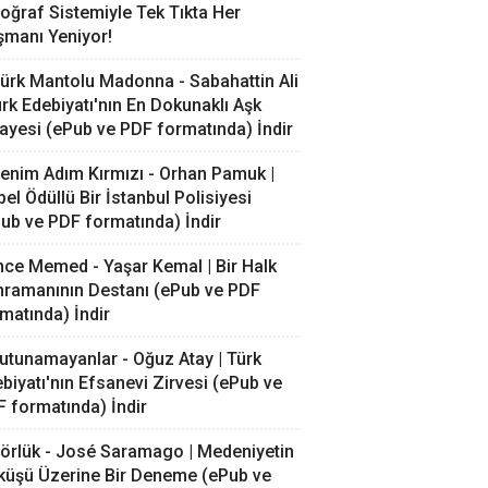
oğraf Sistemiyle Tek Tıkta Her
manı Yeniyor!
ürk Mantolu Madonna - Sabahattin Ali
ürk Edebiyatı'nın En Dokunaklı Aşk
ayesi (ePub ve PDF formatında) İndir
enim Adım Kırmızı - Orhan Pamuk |
el Ödüllü Bir İstanbul Polisiyesi
ub ve PDF formatında) İndir
nce Memed - Yaşar Kemal | Bir Halk
ramanının Destanı (ePub ve PDF
matında) İndir
utunamayanlar - Oğuz Atay | Türk
biyatı'nın Efsanevi Zirvesi (ePub ve
 formatında) İndir
örlük - José Saramago | Medeniyetin
küşü Üzerine Bir Deneme (ePub ve