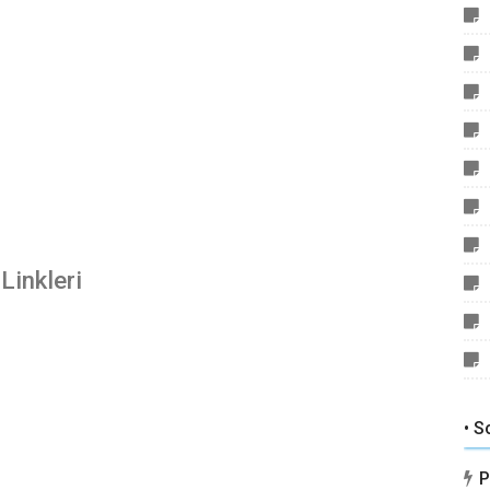
Linkleri
• S
P