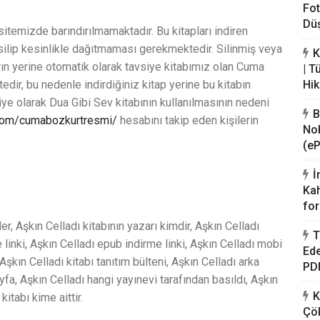
Fot
Düş
 sitemizde barındırılmamaktadır. Bu kitapları indiren
i silip kesinlikle dağıtmaması gerekmektedir. Silinmiş veya
K
arın yerine otomatik olarak tavsiye kitabımız olan Cuma
| T
dir, bu nedenle indirdiğiniz kitap yerine bu kitabın
Hik
iye olarak Dua Gibi Sev kitabının kullanılmasının nedeni
B
.com/cumabozkurtresmi/
hesabını takip eden kişilerin
Nob
(eP
İ
Kah
for
er, Aşkın Celladı kitabının yazarı kimdir, Aşkın Celladı
T
e linki, Aşkın Celladı epub indirme linki, Aşkın Celladı mobi
Ede
, Aşkın Celladı kitabı tanıtım bülteni, Aşkın Celladı arka
PDF
yfa, Aşkın Celladı hangi yayınevi tarafından basıldı, Aşkın
K
kitabı kime aittir.
Çö