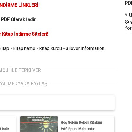
PDF
NDİRME LİNKLERİ!
U
PDF Olarak İndir
Şe
for
 Kitap İndirme Siteleri!
kitap
-
kitap.name
-
kitap kurdu
-
allover information
MOJI İLE TEPKI VER
YAL MEDYADA PAYLAŞ
Hoş Geldin Bebek Kitabını
 İndir
Pdf, Epub, Mobi İndir