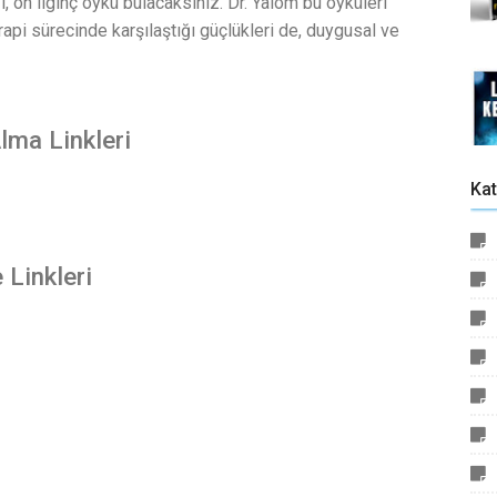
i, on ilginç öykü bulacaksınız. Dr. Yalom bu öyküleri
erapi sürecinde karşılaştığı güçlükleri de, duygusal ve
lma Linkleri
Kat
 Linkleri