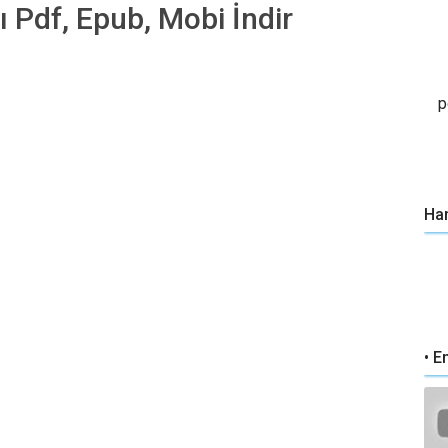
ı Pdf, Epub, Mobi İndir
p
Han
• E