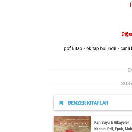
İ
Diğer
pdf kitap
-
ekitap bul indir
-
canlı 
E
SOS
BENZER KITAPLAR
Kan Suyu & Hikayeler
Kitabını Pdf, Epub, Mobi