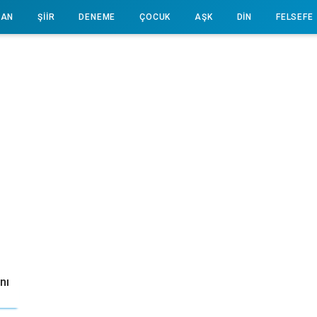
AN
ŞİİR
DENEME
ÇOCUK
AŞK
DİN
FELSEFE
nı