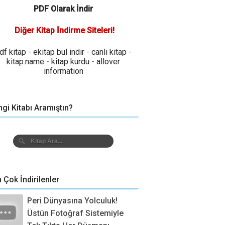
PDF Olarak İndir
Diğer Kitap İndirme Siteleri!
df kitap
-
ekitap bul indir
-
canlı kitap
-
kitap.name
-
kitap kurdu
-
allover
information
gi Kitabı Aramıştın?
n Çok İndirilenler
Peri Dünyasına Yolculuk!
Üstün Fotoğraf Sistemiyle