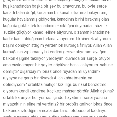
kuş kanadından başka bir şey bulamıyorum. bu öyle serçe
kanadı falan değil, kocaman bir kanat. etrafıma bakıyorum,
kuğular havalanmış gidiyorlar. kanadının birini bırakmış olan
kuğu da gökte. tek kanadının eksikliğini duymadan süzüle
süzüle göçüyor. kanadı elime alıyorum, o zaman kanadın ne
kadar kanlı olduğunun farkına varıyorum. tiksinerek atıyorum.
başım dönüyor. attığım yerden bir kurbağa fırlıyor. Allah Allah.
kurbağanın zıplamasıyla kendimi geriye atıyorum. ayağım
balkon eşiğine takılıyor. yerdeyim. duvarda bir serçe. ötüyor
ama cıvıldamıyor. bir şeyler söylüyor bana. anlıyorum. sahi ne
demişti? dışarıdayım. biraz önce rüyadan mı uyandım?
rüyaysa ne garip bir rüyaydı Allah kahretmesin. ya
delirdiysem? ortalıkta mahşer kızıllığı. bu nasıl benzetme
diyorum kendi kendime. kaç kez mahşer gördün Allah aşkına?
ortalık kararıyor her yer sis içinde. hayatımın senaryosunu
miyazaki nin eline mi verdiniz? bir otobüs geliyor. biraz önce
balkonda izlediğim amcalardan birisi otobüse el kaldırıyor.