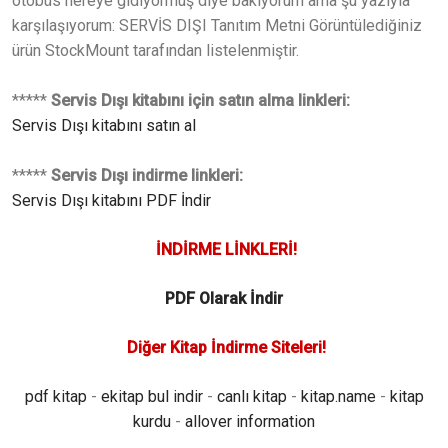
otobüs nereye gidiyormuş diye bakıyorum ama şu yazıyla
karşılaşıyorum: SERVİS DIŞI Tanıtım Metni Görüntülediğiniz
ürün StockMount tarafından listelenmiştir.
*****
Servis Dışı kitabını için satın alma linkleri:
Servis Dışı kitabını satın al
*****
Servis Dışı indirme linkleri:
Servis Dışı kitabını PDF İndir
İNDİRME LİNKLERİ!
PDF Olarak İndir
Diğer Kitap İndirme Siteleri!
pdf kitap
-
ekitap bul indir
-
canlı kitap
-
kitap.name
-
kitap
kurdu
-
allover information