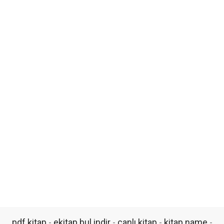
pdf kitap
-
ekitap bul indir
-
canlı kitap
-
kitap.name
-