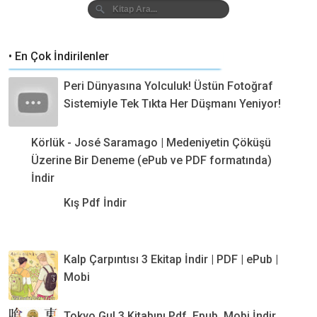
• En Çok İndirilenler
Peri Dünyasına Yolculuk! Üstün Fotoğraf
Sistemiyle Tek Tıkta Her Düşmanı Yeniyor!
Körlük - José Saramago | Medeniyetin Çöküşü
Üzerine Bir Deneme (ePub ve PDF formatında)
İndir
Kış Pdf İndir
Kalp Çarpıntısı 3 Ekitap İndir | PDF | ePub |
Mobi
Tokyo Gul 3 Kitabını Pdf, Epub, Mobi İndir