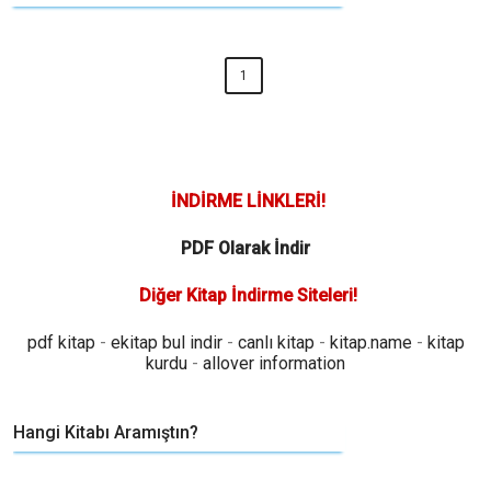
1
İNDİRME LİNKLERİ!
PDF Olarak İndir
Diğer Kitap İndirme Siteleri!
pdf kitap
-
ekitap bul indir
-
canlı kitap
-
kitap.name
-
kitap
kurdu
-
allover information
Hangi Kitabı Aramıştın?