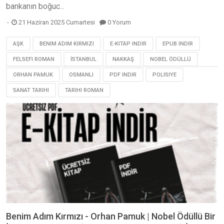
bankanın boğuc...
21 Haziran 2025 Cumartesi
0 Yorum
AŞK
BENIM ADIM KIRMIZI
E-KITAP INDIR
EPUB INDIR
FELSEFI ROMAN
İSTANBUL
NAKKAŞ
NOBEL ÖDÜLLÜ
ORHAN PAMUK
OSMANLI
PDF INDIR
POLISIYE
SANAT TARIHI
TARIHI ROMAN
Benim Adım Kırmızı - Orhan Pamuk | Nobel Ödüllü Bir