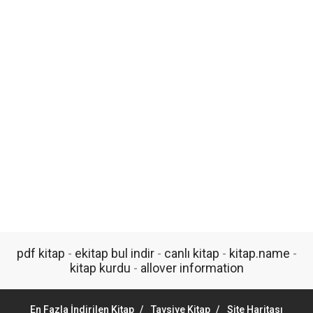
pdf kitap
-
ekitap bul indir
-
canlı kitap
-
kitap.name
-
kitap kurdu
-
allover information
En Fazla İndirilen Kitap
Tavsiye Kitap
Site Haritası