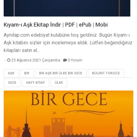
Kıyam-ı Aşk Ekitap İndir | PDF | ePub | Mobi
Aynitap.com edebiyat kulübüne hoş geldiniz. Bugün Kıyam-ı
Aşk kitabını sizler için incelemeye aldık. Lütfen beğendiğiniz
kitapları satın al...
25 Ağustos 2021 Çarşamba
0 Yorum
AŞK
BIR
BIR AŞK BIR ÜLKE BIR GECE
BÜLENT TOKGÖZ
GECE
HAYY KİTAP
ÜLKE