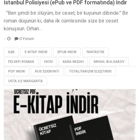
İstanbul Polisiyesi (ePub ve PDF formatında) İndir
"Ben şimdi bir ölüyüm, bir ceset, bir kuyunun dibinde." Bir
roman düşünün ki, daha ilk cümlesinde size bir ceset
konuşsun. Orhan...
0 Yorum
AŞK
E-KITAP INDIR
EPUB INDIR
FANTASTIK
FELSEFI ROMAN
HICIV
KARA MIZAH
MIHAIL BULGAKOV
PDF INDIR
RUS EDEBIYATI
TOTALITARIZM ELEŞTIRISI
USTA ILE MARGARITA