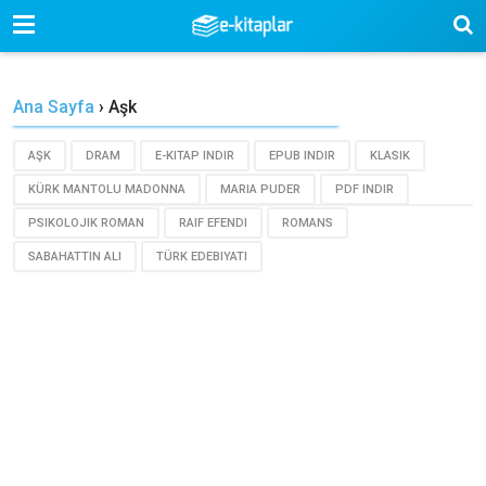
-->
Ana Sayfa
›
Aşk
AŞK
DRAM
E-KITAP INDIR
EPUB INDIR
KLASIK
KÜRK MANTOLU MADONNA
MARIA PUDER
PDF INDIR
PSIKOLOJIK ROMAN
RAIF EFENDI
ROMANS
SABAHATTIN ALI
TÜRK EDEBIYATI