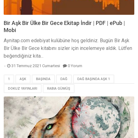
Bir Aşk Bir Ülke Bir Gece Ekitap İndir | PDF | ePub |
Mobi
Aynitap.com edebiyat kulübüne hoş geldiniz. Bugün Bir Aşk
Bir Ülke Bir Gece kitabını sizler için incelemeye aldık. Lütfen
beğendiğiniz kita...
31 Temmuz 2021 Cumartesi
0 Yorum
1
AŞK
BAŞINDA
DAĞ
DAĞ BAŞINDA AŞK 1
DOKUZ YAYINLARI
RABIA GÜMÜŞ