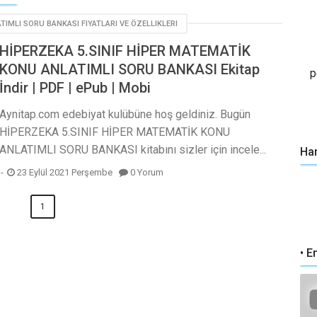
TIMLI SORU BANKASI FIYATLARI VE ÖZELLIKLERI
HİPERZEKA 5.SINIF HİPER MATEMATİK
KONU ANLATIMLI SORU BANKASI Ekitap
p
İndir | PDF | ePub | Mobi
Aynitap.com edebiyat kulübüne hoş geldiniz. Bugün
HİPERZEKA 5.SINIF HİPER MATEMATİK KONU
ANLATIMLI SORU BANKASI kitabını sizler için incele...
Han
23 Eylül 2021 Perşembe
0 Yorum
1
• E