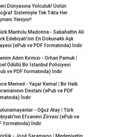
eri Dünyasına Yolculuk! Üstün
oğraf Sistemiyle Tek Tıkta Her
manı Yeniyor!
ürk Mantolu Madonna - Sabahattin Ali
ürk Edebiyatı'nın En Dokunaklı Aşk
ayesi (ePub ve PDF formatında) İndir
enim Adım Kırmızı - Orhan Pamuk |
el Ödüllü Bir İstanbul Polisiyesi
ub ve PDF formatında) İndir
nce Memed - Yaşar Kemal | Bir Halk
ramanının Destanı (ePub ve PDF
matında) İndir
utunamayanlar - Oğuz Atay | Türk
biyatı'nın Efsanevi Zirvesi (ePub ve
 formatında) İndir
örlük - José Saramago | Medeniyetin