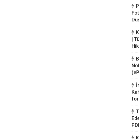
P
Fot
Düş
K
| T
Hik
B
Nob
(eP
İ
Kah
for
T
Ede
PDF
K