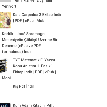
Tek Tıkta Her Düşmanı
Yeniyor!
Kalp Çarpıntısı 3 Ekitap İndir
| PDF | ePub | Mobi
Körlük - José Saramago |
Medeniyetin Çöküşü Üzerine Bir
Deneme (ePub ve PDF
formatında) İndir
TYT Matematik El Yazısı
Konu Anlatım 1. Fasikül
Ekitap İndir | PDF | ePub |
Mobi
Kış Pdf İndir
Kum Adam Kitabını Pdf,