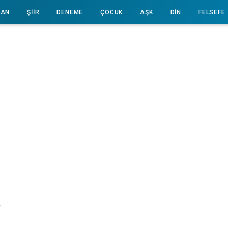
AN
ŞİİR
DENEME
ÇOCUK
AŞK
DİN
FELSEFE
R