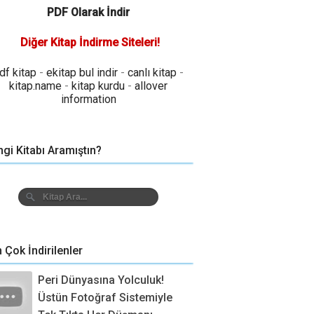
PDF Olarak İndir
Diğer Kitap İndirme Siteleri!
df kitap
-
ekitap bul indir
-
canlı kitap
-
kitap.name
-
kitap kurdu
-
allover
information
gi Kitabı Aramıştın?
n Çok İndirilenler
Peri Dünyasına Yolculuk!
Üstün Fotoğraf Sistemiyle