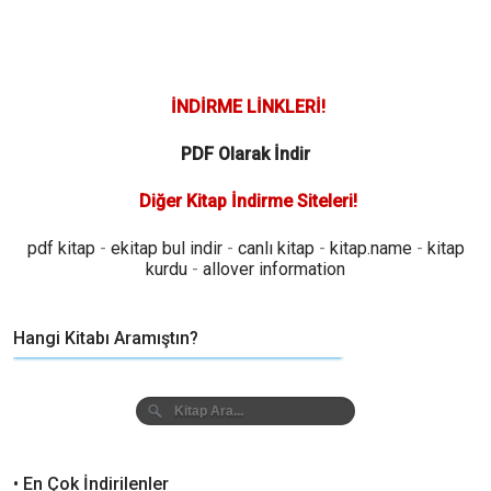
İNDİRME LİNKLERİ!
PDF Olarak İndir
Diğer Kitap İndirme Siteleri!
pdf kitap
-
ekitap bul indir
-
canlı kitap
-
kitap.name
-
kitap
kurdu
-
allover information
Hangi Kitabı Aramıştın?
• En Çok İndirilenler