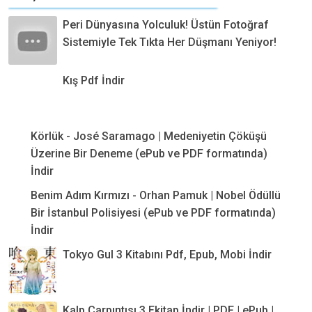
Peri Dünyasına Yolculuk! Üstün Fotoğraf
Sistemiyle Tek Tıkta Her Düşmanı Yeniyor!
Kış Pdf İndir
Körlük - José Saramago | Medeniyetin Çöküşü
Üzerine Bir Deneme (ePub ve PDF formatında)
İndir
Benim Adım Kırmızı - Orhan Pamuk | Nobel Ödüllü
Bir İstanbul Polisiyesi (ePub ve PDF formatında)
İndir
Tokyo Gul 3 Kitabını Pdf, Epub, Mobi İndir
Kalp Çarpıntısı 3 Ekitap İndir | PDF | ePub |