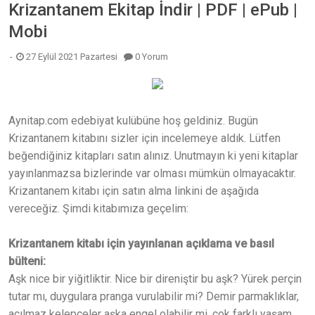
Krizantanem Ekitap İndir | PDF | ePub |
Mobi
27 Eylül 2021 Pazartesi
0 Yorum
Aynitap.com edebiyat kulübüne hoş geldiniz. Bugün
Krizantanem kitabını sizler için incelemeye aldık. Lütfen
beğendiğiniz kitapları satın alınız. Unutmayın ki yeni kitaplar
yayınlanmazsa bizlerinde var olması mümkün olmayacaktır.
Krizantanem kitabı için satın alma linkini de aşağıda
vereceğiz. Şimdi kitabımıza geçelim:
Krizantanem kitabı için yayınlanan açıklama ve basıl
bülteni:
Aşk nice bir yiğitliktir. Nice bir direniştir bu aşk? Yürek perçin
tutar mı, duygulara pranga vurulabilir mi? Demir parmaklıklar,
açılmaz kelepçeler aşka engel olabilir mi, çok farklı yaşam