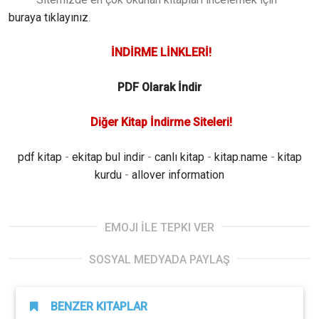
buraya tıklayınız
.
İNDİRME LİNKLERİ!
PDF Olarak İndir
Diğer Kitap İndirme Siteleri!
pdf kitap
-
ekitap bul indir
-
canlı kitap
-
kitap.name
-
kitap
kurdu
-
allover information
EMOJI İLE TEPKI VER
SOSYAL MEDYADA PAYLAŞ
BENZER KITAPLAR