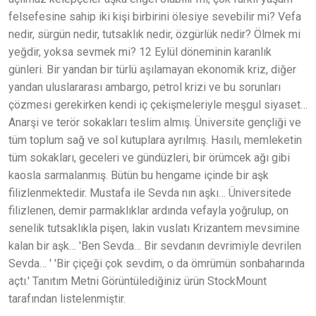
felsefesine sahip iki kişi birbirini ölesiye sevebilir mi? Vefa
nedir, sürgün nedir, tutsaklık nedir, özgürlük nedir? Ölmek mi
yeğdir, yoksa sevmek mi? 12 Eylül döneminin karanlık
günleri. Bir yandan bir türlü aşılamayan ekonomik kriz, diğer
yandan uluslararası ambargo, petrol krizi ve bu sorunları
çözmesi gerekirken kendi iç çekişmeleriyle meşgul siyaset…
Anarşi ve terör sokakları teslim almış. Üniversite gençliği ve
tüm toplum sağ ve sol kutuplara ayrılmış. Hasılı, memleketin
tüm sokakları, geceleri ve gündüzleri, bir örümcek ağı gibi
kaosla sarmalanmış. Bütün bu hengame içinde bir aşk
filizlenmektedir. Mustafa ile Sevda nın aşkı… Üniversitede
filizlenen, demir parmaklıklar ardında vefayla yoğrulup, on
senelik tutsaklıkla pişen, lakin vuslatı Krizantem mevsimine
kalan bir aşk… 'Ben Sevda… Bir sevdanın devrimiyle devrilen
Sevda… ' 'Bir çiçeği çok sevdim, o da ömrümün sonbaharında
açtı.' Tanıtım Metni Görüntülediğiniz ürün StockMount
tarafından listelenmiştir.