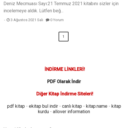
Deniz Mecmuası Sayı:21 Temmuz 2021 kitabını sizler için
incelemeye aldık. Lütfen beğ...
3 Ağustos 2021 Salı
0 Yorum
1
İNDİRME LİNKLERİ!
PDF Olarak İndir
Diğer Kitap İndirme Siteleri!
pdf kitap
-
ekitap bul indir
-
canlı kitap
-
kitap.name
-
kitap
kurdu
-
allover information